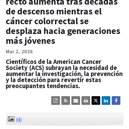
recto aumenta tras décadas
Contact Us
de descenso mientras el
Bequest Language
cáncer colorrectal se
desplaza hacia generaciones
más jóvenes
Mar 2, 2026
Científicos de la American Cancer
Society (ACS) subrayan la necesidad de
aumentar la investigación, la prevención
y la detección para revertir estas
preocupantes tendencias.
Click
Click
Click
Click
here
here
here
here
to
to
to
to
view
sign
email
print
the
up
the
the
(4)
CLOSE
current
for
current
current
page
RSS.
page
content