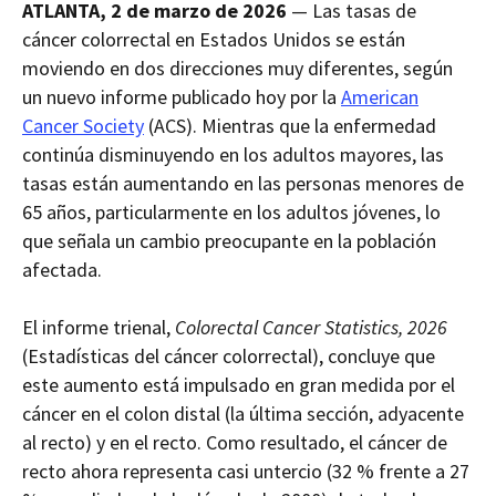
ATLANTA, 2 de marzo de 2026
—
Las tasas de
content
content.
on
in
this
cáncer colorrectal en Estados Unidos se están
within
page.
moviendo en dos direcciones muy diferentes, según
a
downloaded
un nuevo informe publicado hoy por la
American
PDF
document.
Cancer Society
(ACS). Mientras que la enfermedad
continúa disminuyendo en los adultos mayores, las
tasas están aumentando en las personas menores de
65 años, particularmente en los adultos jóvenes, lo
que señala un cambio preocupante en la población
afectada.
El informe trienal,
Colorectal Cancer Statistics, 2026
(Estadísticas del cáncer colorrectal), concluye que
este aumento está impulsado en gran medida por el
cáncer
en el colon distal (la última sección, adyacente
al recto) y en el recto.
Como resultado, el cáncer de
recto ahora representa casi
untercio (32 %
frente a 27