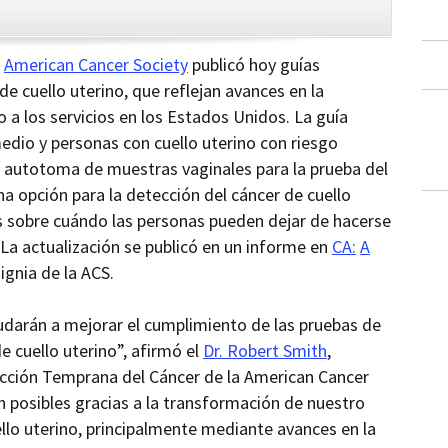
the
up
the
the
current
for
current
current
CLOSE
page
RSS.
page
content
content
content.
on
a
American Cancer Society
publicó hoy guías
in
this
de cuello uterino, que reflejan avances en la
within
page.
a
 a los servicios en los Estados Unidos.
La guía
downloaded
PDF
medio
y personas con cuello uterino
con riesgo
document.
a
autotoma
de muestras vaginales para la prueba del
 opción para la detección del cáncer de cuello
s sobre cuándo las personas pueden dejar de hacerse
La actualización
se publicó en un informe en
CA:
A
signia de la ACS.
darán a mejorar el cumplimiento de las pruebas de
de cuello uterino”, afirmó el
Dr. Robert Smith
,
ección Temprana del Cáncer de la American
Cancer
on posibles gracias a la transformación de nuestro
llo uterino, principalmente mediante avances en la