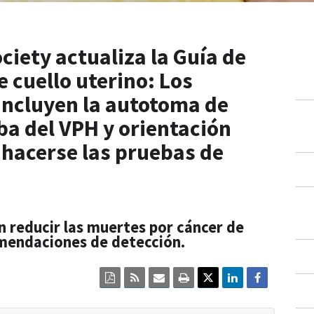
iety actualiza la Guía de
e cuello uterino: Los
incluyen la autotoma de
ba del VPH y orientación
 hacerse las pruebas de
n reducir las muertes por cáncer de
omendaciones de detección.
Click
Click
Click
Click
here
here
here
here
to
to
to
to
view
sign
email
print