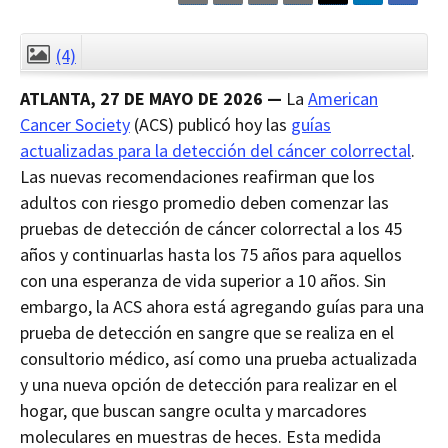
here
here
here
here
to
to
to
to
view
sign
email
print
the
up
the
the
(4)
CLOSE
current
for
current
current
page
RSS.
page
content
ATLANTA, 27 DE MAYO DE 2026
—
La
American
content
content.
on
in
this
Cancer Society
(ACS) publicó hoy las
guías
within
page.
actualizadas para la detección del cáncer colorrectal
a
.
downloaded
Las nuevas recomendaciones reafirman que los
PDF
document.
adultos con riesgo promedio deben comenzar las
pruebas de detección de cáncer colorrectal a los 45
años y continuarlas hasta los 75 años para aquellos
con una esperanza de vida superior a 10 años. Sin
embargo, la ACS ahora está agregando guías para una
prueba de detección en sangre que se realiza en el
consultorio médico, así como una prueba actualizada
y una nueva opción de detección para realizar en el
hogar, que buscan sangre oculta y marcadores
moleculares en muestras de heces. Esta medida