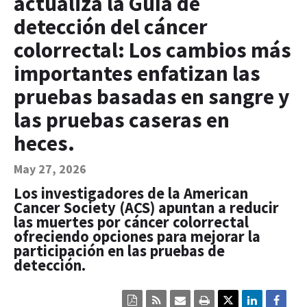
actualiza la Guía de
Contact Us
detección del cáncer
Bequest Language
colorrectal: Los cambios más
importantes enfatizan las
pruebas basadas en sangre y
las pruebas caseras en
heces.
May 27, 2026
Los investigadores de la American
Cancer Society (ACS) apuntan a reducir
las muertes por cáncer colorrectal
ofreciendo opciones para mejorar la
participación en las pruebas de
detección.
Click
Click
Click
Click