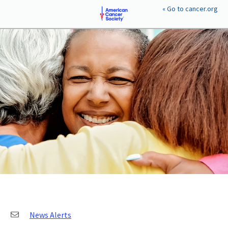
« Go to cancer.org
EXPLORE YOUR GOALS
Plan-a-Gift™
Goals & Benefits
EXPLORE GIFT PLANS
Gifts Anyone Can Make
Gifts That Pay You Back
Gifts That Protect Assets
PERSONAL TOOLS
Compare Gift Plans
Giving Wisely
Resources
Legislation Affecting Philanthropy
News Alerts
CONTACT